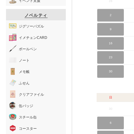
イベント支援
26
ノベルティ
2
ジグソーパズル
9
イメチェンCARD
16
ボールペン
23
ノート
メモ帳
30
ふせん
クリアファイル
日
缶バッジ
30
スチール缶
6
コースター