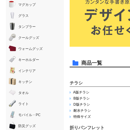
マグカップ
グラス
タンブラー
クールグッズ
ウォームグッズ
キーホルダー
商品一覧
インテリア
キッチン
チラシ
A版チラシ
タオル
B版チラシ
ライト
D版チラシ
耐水チラシ
モバイル・PC
特殊サイズ
防災グッズ
折りパンフレット