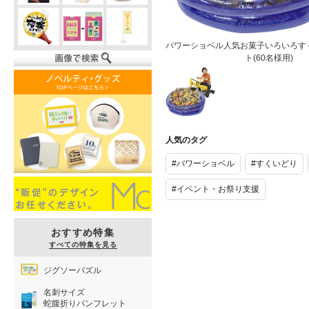
パワーショベル人気お菓子いろいろす
ト(60名様用)
パワーショベ
ル人気お菓子
人気のタグ
いろいろすく
いどりプレゼ
#パワーショベル
#すくいどり
ント(60名様
用)
#イベント・お祭り支援
おすすめ特集
すべての特集を見る
ジグソーパズル
名刺サイズ
蛇腹折りパンフレット