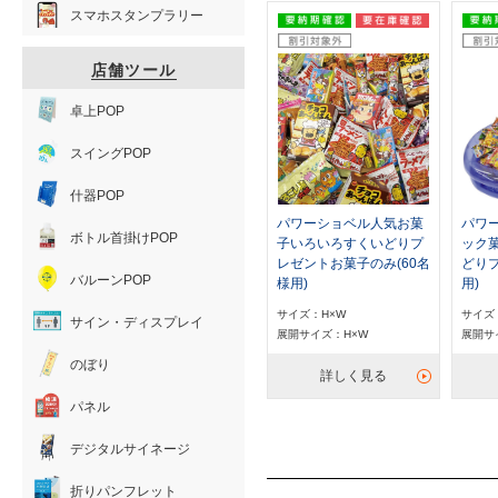
スマホスタンプラリー
店舗ツール
卓上POP
スイングPOP
什器POP
パワーショベル人気お菓
パワ
ボトル首掛けPOP
子いろいろすくいどりプ
ック
レゼントお菓子のみ(60名
どりプ
バルーンPOP
様用)
用)
サイズ：H×W
サイズ
サイン・ディスプレイ
展開サイズ：H×W
展開サ
のぼり
詳しく見る
パネル
デジタルサイネージ
折りパンフレット