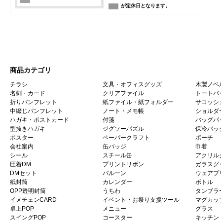
が定休日となります。
商品カテゴリ
チラシ
文具・オフィスグッズ
木製ノベ
名刺・カード
クリアファイル
トートバ
折りパンフレット
紙ファイル・紙フォルダー
サコッシ
中綴じパンフレット
ノート・メモ帳
ショルダ
ハガキ・ポストカード
付箋
バッグパ
型抜きハガキ
ジグソーパズル
保冷バッ
ポスター
ペーパークラフト
ポーチ
会社案内
缶バッジ
巾着
シール
スチール缶
アクリル
圧着DM
プリントリボン
ガラスグ
DMセット
バルーン
ウェアプ
紙封筒
カレンダー
ボトル
OPP透明封筒
うちわ
タンブラ
イメチェンCARD
イベント・お祭り支援ツール
マグカッ
卓上POP
メニュー
グラス
スイングPOP
コースター
キッチン