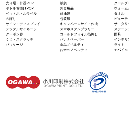
売り場・什器POP
紙袋
クールグ
ボトル首掛けPOP
外食用品
ウォーム
ペットボトルラベル
耐油袋
タオル
のぼり
包装紙
ビューテ
サイン・ディスプレイ
キャンペーンサイト作成
サニタリ
デジタルサイネージ
スマホスタンプラリー
ステーシ
クーポン券
コールドフォイル箔押し
雨具
くじ・スクラッチ
バナナペーパー
インテリ
パッケージ
食品ノベルティ
ライト
お米のノベルティ
モバイル