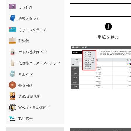
ようじ旗
紙製スタンド
くじ・スクラッチ
用紙を選ぶ
耐油袋
ボトル首掛けPOP
低価格グッズ・ノベルティ
卓上POP
外食用品
選挙/政治活動
官公庁・自治体向け
TVer広告