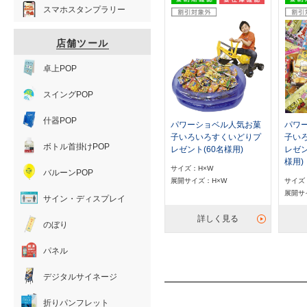
スマホスタンプラリー
店舗ツール
卓上POP
スイングPOP
什器POP
パワーショベル人気お菓
パワ
子いろいろすくいどりプ
子い
ボトル首掛けPOP
レゼント(60名様用)
レゼン
様用)
サイズ：H×W
バルーンPOP
展開サイズ：H×W
サイズ
展開サ
サイン・ディスプレイ
詳しく見る
のぼり
パネル
デジタルサイネージ
折りパンフレット