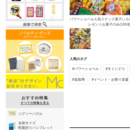
パワーショベル人気スナック菓子いろ
レゼントお菓子のみ(100名
パワーショベ
ル人気スナッ
人気のタグ
ク菓子いろい
ろすくいどり
#パワーショベル
#すくいどり
プレゼントお
菓子のみ
#追加用
#イベント・お祭り支援
(100名様用)
おすすめ特集
すべての特集を見る
ジグソーパズル
名刺サイズ
蛇腹折りパンフレット