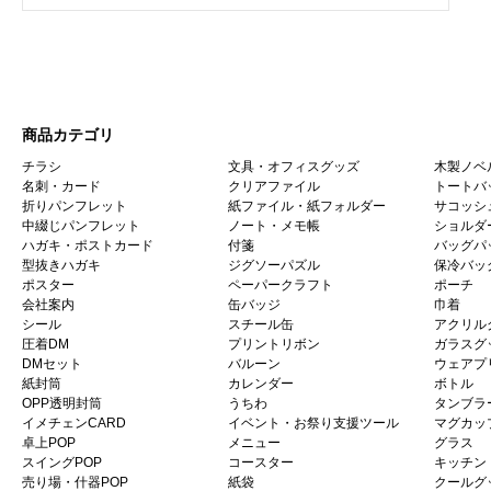
商品カテゴリ
チラシ
文具・オフィスグッズ
木製ノベ
名刺・カード
クリアファイル
トートバ
折りパンフレット
紙ファイル・紙フォルダー
サコッシ
中綴じパンフレット
ノート・メモ帳
ショルダ
ハガキ・ポストカード
付箋
バッグパ
型抜きハガキ
ジグソーパズル
保冷バッ
ポスター
ペーパークラフト
ポーチ
会社案内
缶バッジ
巾着
シール
スチール缶
アクリル
圧着DM
プリントリボン
ガラスグ
DMセット
バルーン
ウェアプ
紙封筒
カレンダー
ボトル
OPP透明封筒
うちわ
タンブラ
イメチェンCARD
イベント・お祭り支援ツール
マグカッ
卓上POP
メニュー
グラス
スイングPOP
コースター
キッチン
売り場・什器POP
紙袋
クールグ