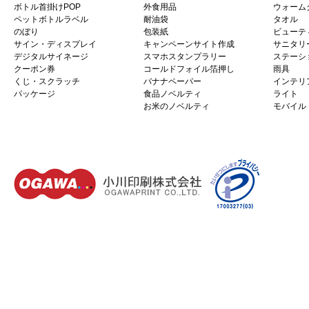
ボトル首掛けPOP
外食用品
ウォーム
ペットボトルラベル
耐油袋
タオル
のぼり
包装紙
ビューテ
サイン・ディスプレイ
キャンペーンサイト作成
サニタリ
デジタルサイネージ
スマホスタンプラリー
ステーシ
クーポン券
コールドフォイル箔押し
雨具
くじ・スクラッチ
バナナペーパー
インテリ
パッケージ
食品ノベルティ
ライト
お米のノベルティ
モバイル