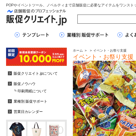
POPやイベントツール、ノベルティまで店舗販促に必要なアイテムをワンスト
ホーム
>
>
イベント・お祭り支援
イベント・お祭り支援
販促クリエイト.jpについて
販促ノウハウ
┗ 印刷用紙について
業種別 販促サポート
営業日カレンダー