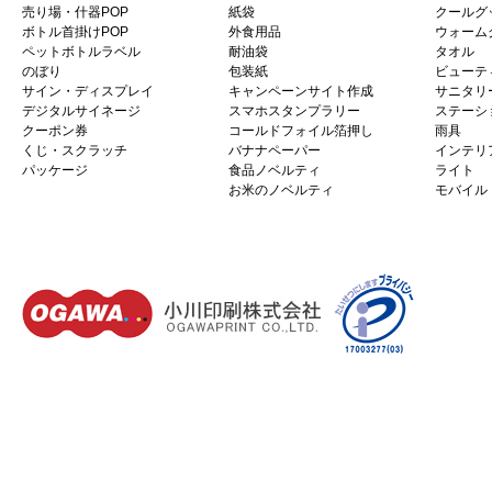
売り場・什器POP
紙袋
クールグ
ボトル首掛けPOP
外食用品
ウォーム
ペットボトルラベル
耐油袋
タオル
のぼり
包装紙
ビューテ
サイン・ディスプレイ
キャンペーンサイト作成
サニタリ
デジタルサイネージ
スマホスタンプラリー
ステーシ
クーポン券
コールドフォイル箔押し
雨具
くじ・スクラッチ
バナナペーパー
インテリ
パッケージ
食品ノベルティ
ライト
お米のノベルティ
モバイル