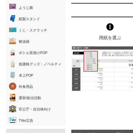
ようじ旗
紙製スタンド
くじ・スクラッチ
用紙を選ぶ
耐油袋
ボトル首掛けPOP
低価格グッズ・ノベルティ
卓上POP
外食用品
選挙/政治活動
官公庁・自治体向け
TVer広告