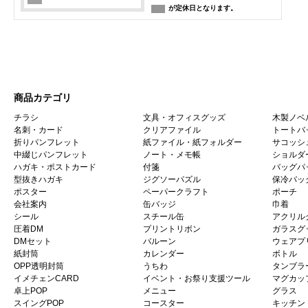
が定休日となります。
商品カテゴリ
チラシ
文具・オフィスグッズ
木製ノベ
名刺・カード
クリアファイル
トートバ
折りパンフレット
紙ファイル・紙フォルダー
サコッシ
中綴じパンフレット
ノート・メモ帳
ショルダ
ハガキ・ポストカード
付箋
バッグパ
型抜きハガキ
ジグソーパズル
保冷バッ
ポスター
ペーパークラフト
ポーチ
会社案内
缶バッジ
巾着
シール
スチール缶
アクリル
圧着DM
プリントリボン
ガラスグ
DMセット
バルーン
ウェアプ
紙封筒
カレンダー
ボトル
OPP透明封筒
うちわ
タンブラ
イメチェンCARD
イベント・お祭り支援ツール
マグカッ
卓上POP
メニュー
グラス
スイングPOP
コースター
キッチン