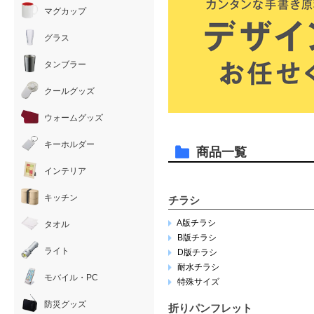
マグカップ
グラス
タンブラー
クールグッズ
ウォームグッズ
キーホルダー
商品一覧
インテリア
キッチン
チラシ
A版チラシ
タオル
B版チラシ
ライト
D版チラシ
耐水チラシ
モバイル・PC
特殊サイズ
防災グッズ
折りパンフレット