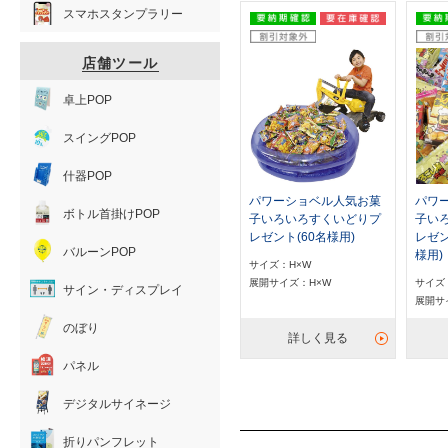
スマホスタンプラリー
店舗ツール
卓上POP
スイングPOP
什器POP
パワーショベル人気お菓
パワ
ボトル首掛けPOP
子いろいろすくいどりプ
子い
レゼント(60名様用)
レゼン
バルーンPOP
様用)
サイズ：H×W
展開サイズ：H×W
サイズ
サイン・ディスプレイ
展開サ
のぼり
詳しく見る
パネル
デジタルサイネージ
折りパンフレット