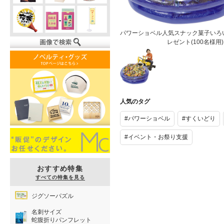
パワーショベル人気スナック菓子いろ
レゼント(100名様用)
パワーショベ
ル人気スナッ
人気のタグ
ク菓子いろい
ろすくいどり
#パワーショベル
#すくいどり
プレゼント
(100名様用)
#イベント・お祭り支援
おすすめ特集
すべての特集を見る
ジグソーパズル
名刺サイズ
蛇腹折りパンフレット