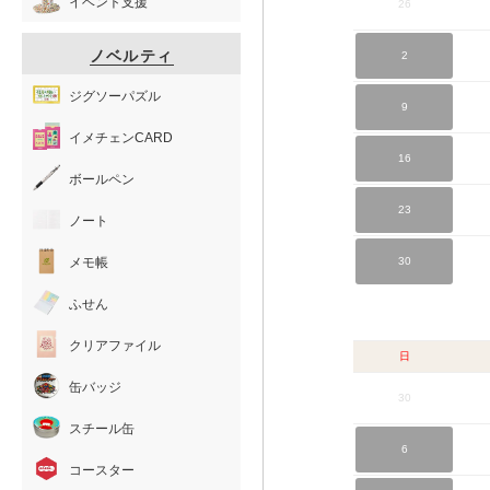
イベント支援
26
ノベルティ
2
ジグソーパズル
9
イメチェンCARD
16
ボールペン
23
ノート
メモ帳
30
ふせん
クリアファイル
日
缶バッジ
30
スチール缶
6
コースター